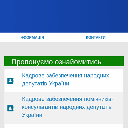
ІНФОРМАЦІЯ
КОНТАКТИ
Пропонуємо ознайомитись
Кадрове забезпечення народних
депутатів України
Кадрове забезпечення помічників-
консультантів народних депутатів
України