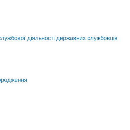
службової діяльності державних службовців
городження