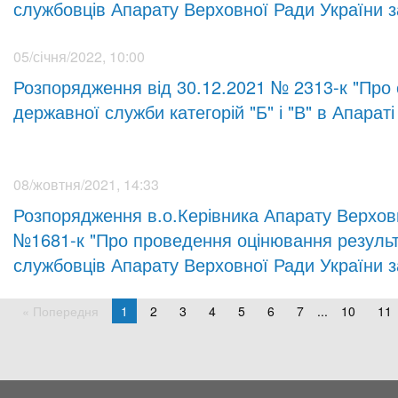
службовців Апарату Верховної Ради України за
05/січня/2022, 10:00
Розпорядження від 30.12.2021 № 2313-к "Про
державної служби категорій "Б" і "В" в Апарат
08/жовтня/2021, 14:33
Розпорядження в.о.Керівника Апарату Верховн
№1681-к "Про проведення оцінювання результ
службовців Апарату Верховної Ради України за
« Попередня
1
2
3
4
5
6
7
...
10
11