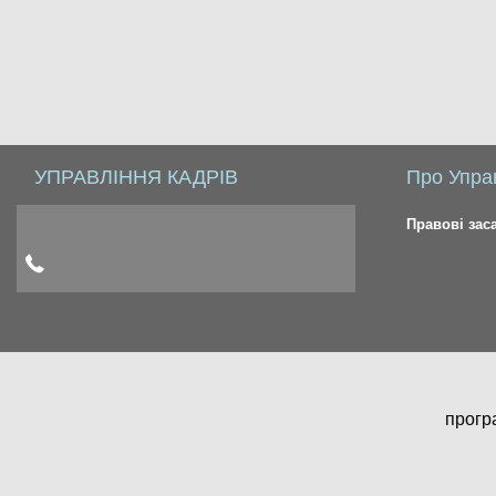
УПРАВЛІННЯ КАДРІВ
Про Упра
Правові зас
прогр