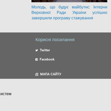
Молодь, що будує майбутнє: Інтерни
Верховної Ради України успішно
завершили програму стажування
Корисні посилання
Twitter
Facebook
МАПА САЙТУ
систем