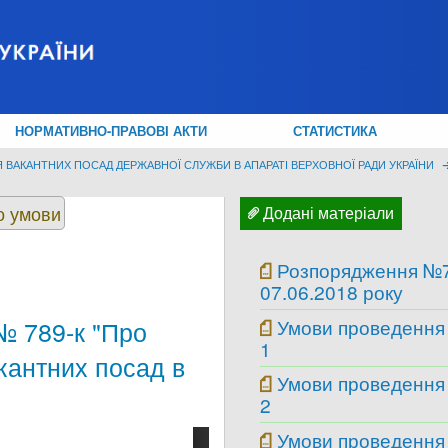
НОРМАТИВНО-ПРАВОВІ АКТИ
СТАТИСТИКА
 ВАКАНТНИХ ПОСАД ДЕРЖАВНОЇ СЛУЖБИ В АПАРАТІ ВЕРХОВНОЇ РАДИ УКРАЇНИ
о умови
Додані матеріали
Розпорядження №7
07.06.2018 року
Умови проведення
№ 789-к "Про
1
кантних посад в
Умови проведення
2
Умови проведення